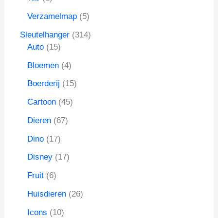
n
u
r
t
c
d
p
c
o
5
Verzamelmap
5
e
t
u
r
t
d
p
n
e
c
o
3
Sleutelhanger
314
e
u
r
n
t
d
1
1
Auto
15
n
c
o
e
u
5
4
t
d
4
Bloemen
4
n
c
p
p
e
u
p
t
r
r
1
Boerderij
15
n
c
r
e
o
o
5
t
o
4
Cartoon
45
n
d
d
p
e
d
5
u
u
r
6
Dieren
67
n
u
p
c
c
o
7
c
r
1
Dino
17
t
t
d
p
t
o
7
e
e
u
r
1
Disney
17
e
d
p
n
n
c
o
7
n
u
r
6
Fruit
6
t
d
p
c
o
p
e
u
r
2
Huisdieren
26
t
d
r
n
c
o
6
e
u
o
1
Icons
10
t
d
p