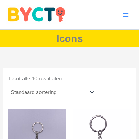
Ga
naar
de
inhoud
Icons
Toont alle 10 resultaten