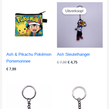
Uitverkoop!
Ash & Pikachu Pokémon
Ash Sleutelhanger
Portemonnee
Oorspronkelijke
Huidige
€
7,00
€
4,75
prijs
prijs
€
7,99
was:
is:
€ 7,00.
€ 4,75.