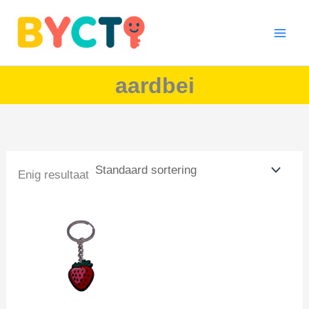
Ga
naar
de
inhoud
aardbei
Enig resultaat