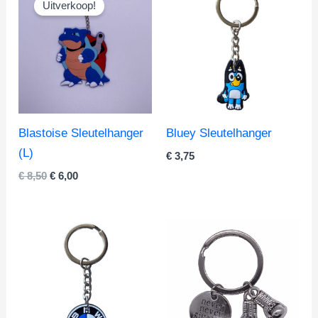
Uitverkoop!
Blastoise Sleutelhanger
Bluey Sleutelhanger
(L)
€
3,75
Oorspronkelijke
Huidige
€
8,50
€
6,00
prijs
prijs
was:
is:
€ 8,50.
€ 6,00.