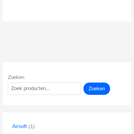
Zoeken
Zoeken
1
Airsoft
1
p