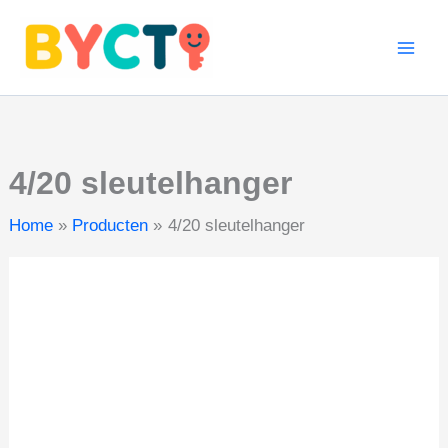
aantal
Ga
naar
de
inhoud
4/20 sleutelhanger
Home
Producten
4/20 sleutelhanger