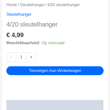
Home
/
Sleutelhanger
/ 4/20 sleutelhanger
Sleutelhanger
4/20 sleutelhanger
€
4,99
Beschikbaarheid:
Op voorraad
4/20
-
+
sleutelhanger
aantal
Toevoegen Aan Winkelwagen
Beschrijving