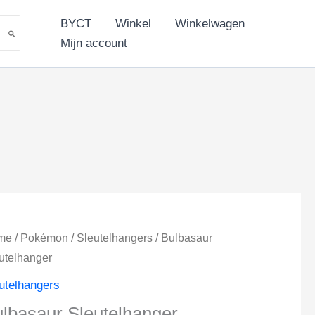
tal
BYCT
Winkel
Winkelwagen
.
Mijn account
me
/
Pokémon
/
Sleutelhangers
/ Bulbasaur
utelhanger
utelhangers
lbasaur Sleutelhanger