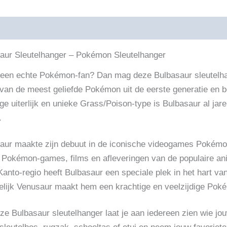
ijving
Beoordelingen (0)
aur Sleutelhanger – Pokémon Sleutelhanger
j een echte Pokémon-fan? Dan mag deze Bulbasaur sleutelhan
 van de meest geliefde Pokémon uit de eerste generatie en b
ige uiterlijk en unieke Grass/Poison-type is Bulbasaur al jar
.
aur maakte zijn debuut in de iconische videogames Pokémo
e Pokémon-games, films en afleveringen van de populaire an
Kanto-regio heeft Bulbasaur een speciale plek in het hart van 
delijk Venusaur maakt hem een krachtige en veelzijdige Pok
ze Bulbasaur sleutelhanger laat je aan iedereen zien wie j