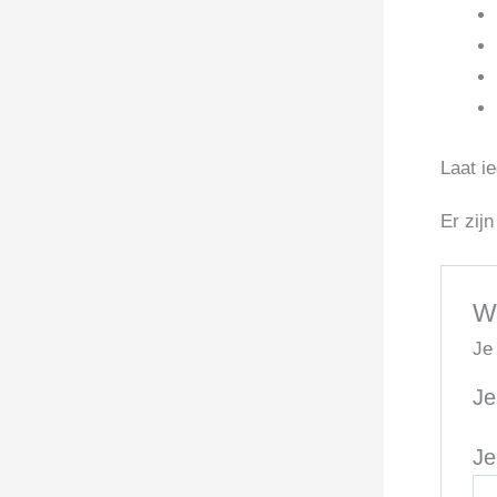
Laat i
Er zij
W
Je
Je
Je