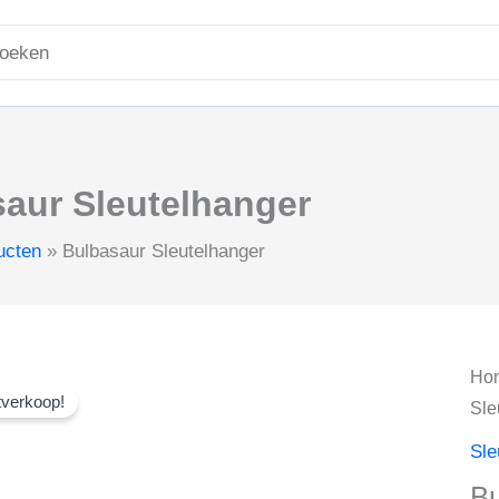
aan
was:
is:
ken
€ 6,00.
€ 4,75
r:
aur Sleutelhanger
ucten
Bulbasaur Sleutelhanger
Ho
tverkoop!
Sle
Sle
Bu