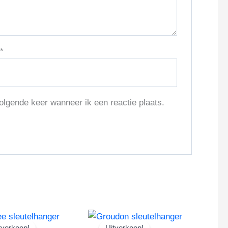
l
*
olgende keer wanneer ik een reactie plaats.
tverkoop!
tverkoop!
Uitverkoop!
Uitverkoop!