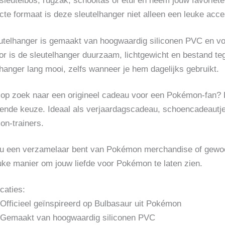
 sleutelbos, rugzak, schooltas of etui en neem jouw favorie
te formaat is deze sleutelhanger niet alleen een leuke acce
utelhanger is gemaakt van hoogwaardig siliconen PVC en voor
or is de sleutelhanger duurzaam, lichtgewicht en bestand teg
lhanger lang mooi, zelfs wanneer je hem dagelijks gebruikt.
 op zoek naar een origineel cadeau voor een Pokémon-fan? 
kende keuze. Ideaal als verjaardagscadeau, schoencadeautje
n-trainers.
nu een verzamelaar bent van Pokémon merchandise of gewoon
uke manier om jouw liefde voor Pokémon te laten zien.
caties:
Officieel geïnspireerd op Bulbasaur uit Pokémon
Gemaakt van hoogwaardig siliconen PVC