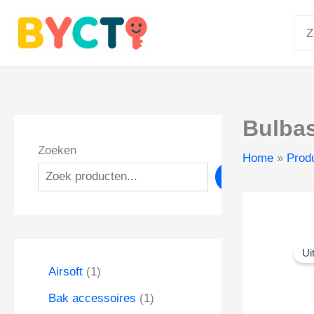
Ga
Zoe
naar
naa
de
inhoud
Bulbas
Zoeken
Home
Prod
Zoeken
Ui
1
Airsoft
1
p
1
Bak accessoires
1
r