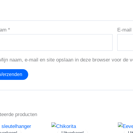
aam
*
E-mai
Mijn naam, e-mail en site opslaan in deze browser voor de v
teerde producten
tverkoop!
tverkoop!
Uitverkoop!
Uitverkoop!
Ui
Ui