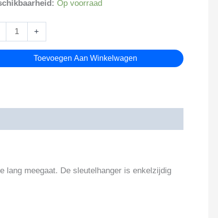
chikbaarheid:
Op voorraad
ns
+
utelhanger
tal
Toevoegen Aan Winkelwagen
lang meegaat. De sleutelhanger is enkelzijdig