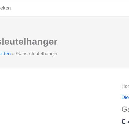
ken
r:
leutelhanger
ucten
Gans sleutelhanger
Ho
Die
Ga
€