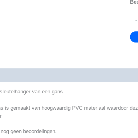
Bes
Ga
-
sle
aan
ijving
Beoordelingen (0)
sleutelhanger van een gans.
s is gemaakt van hoogwaardig PVC materiaal waardoor deze 
t.
n nog geen beoordelingen.