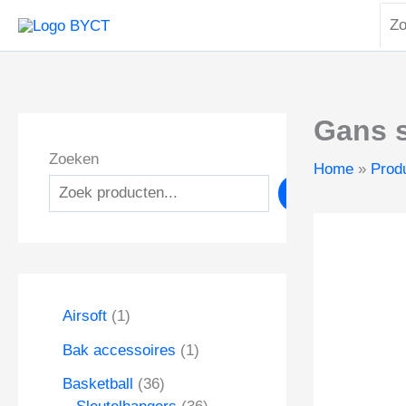
Zoe
Ga
naa
naar
de
inhoud
Gans s
Zoeken
Home
Prod
Zoeken
1
Airsoft
1
p
1
Bak accessoires
1
r
p
o
3
Basketball
36
r
d
6
3