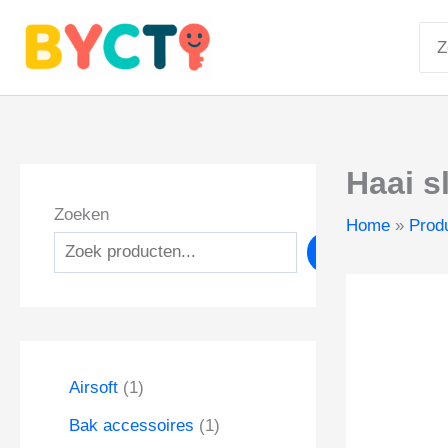
Ga
Zoe
naar
naa
de
inhoud
Haai s
Zoeken
Home
Prod
Zoeken
1
Airsoft
1
p
1
Bak accessoires
1
r