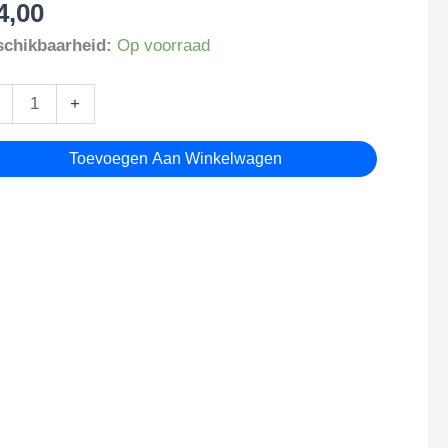
4,00
chikbaarheid:
Op voorraad
i
+
utelhanger
tal
Toevoegen Aan Winkelwagen