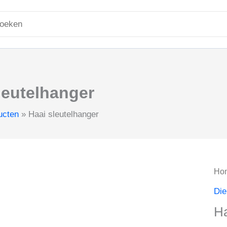
ken
r:
leutelhanger
ucten
Haai sleutelhanger
Ho
Die
Ha