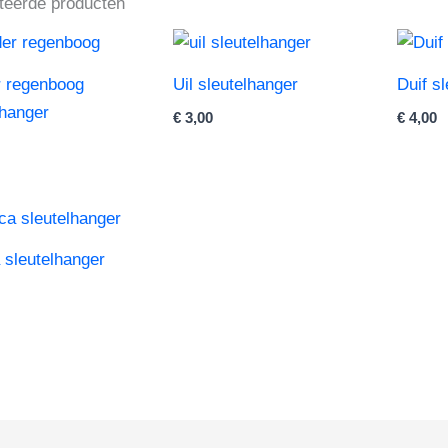
teerde producten
r regenboog
Uil sleutelhanger
Duif s
lhanger
€
3,00
€
4,00
 sleutelhanger