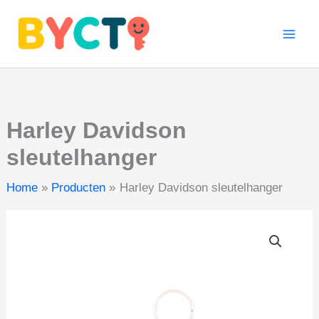
Ga
naar
de
inhoud
Harley Davidson
sleutelhanger
Home
Producten
Harley Davidson sleutelhanger