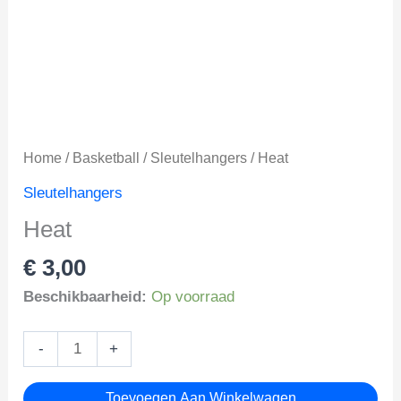
Home
/
Basketball
/
Sleutelhangers
/ Heat
Sleutelhangers
Heat
€
3,00
Beschikbaarheid:
Op voorraad
Heat
-
+
aantal
Toevoegen Aan Winkelwagen