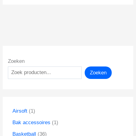
Zoeken
Zoeken
1
Airsoft
1
p
1
Bak accessoires
1
r
p
o
3
Basketball
36