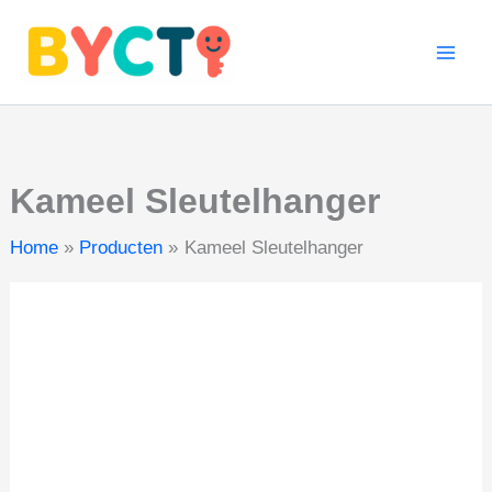
aantal
Ga
naar
de
inhoud
Kameel Sleutelhanger
Home
Producten
Kameel Sleutelhanger