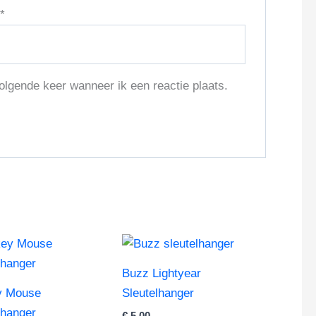
l
*
olgende keer wanneer ik een reactie plaats.
Buzz Lightyear
y Mouse
Sleutelhanger
lhanger
€
5,00