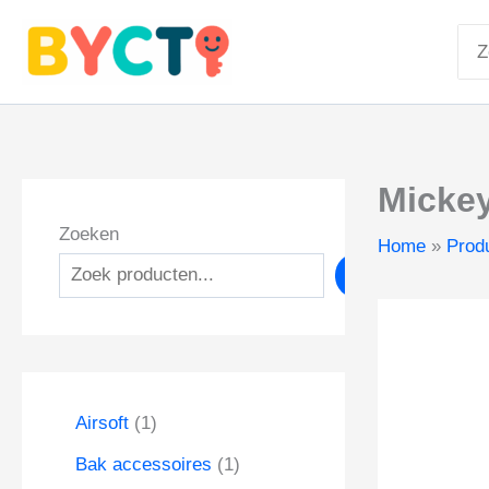
Ga
Zoe
naar
naa
de
inhoud
Micke
Zoeken
Home
Prod
Zoeken
1
Airsoft
1
p
1
Bak accessoires
1
r