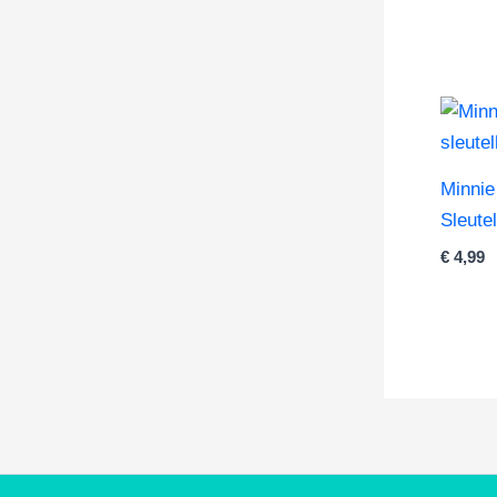
Minni
Sleute
€
4,99