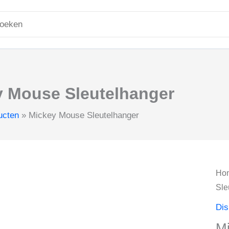
ken
r:
y Mouse Sleutelhanger
ucten
Mickey Mouse Sleutelhanger
Ho
Sle
Di
Mi