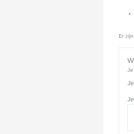
Er zij
W
Je
Je
Je