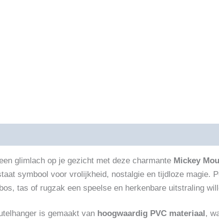
ijving
Beoordelingen (0)
een glimlach op je gezicht met deze charmante
Mickey Mou
staat symbool voor vrolijkheid, nostalgie en tijdloze magie. P
lbos, tas of rugzak een speelse en herkenbare uitstraling wil
utelhanger is gemaakt van
hoogwaardig PVC materiaal
, w