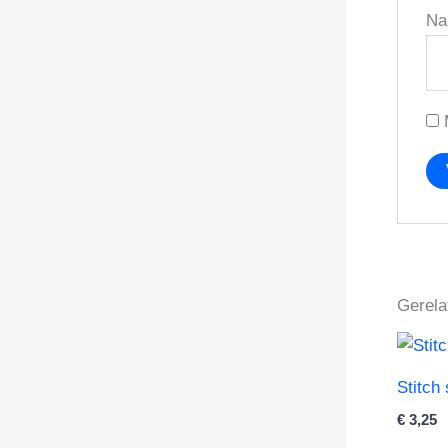
N
Gerela
Stitch
€
3,25