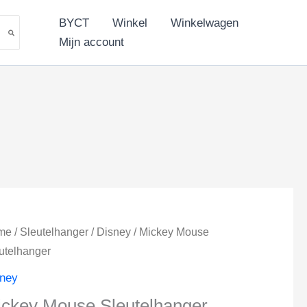
Sleutelhanger
aantal
BYCT
Winkel
Winkelwagen
Mijn account
me
/
Sleutelhanger
/
Disney
/ Mickey Mouse
utelhanger
sney
ckey Mouse Sleutelhanger