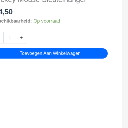
4,50
chikbaarheid:
Op voorraad
ckey
+
use
utelhanger
Toevoegen Aan Winkelwagen
tal