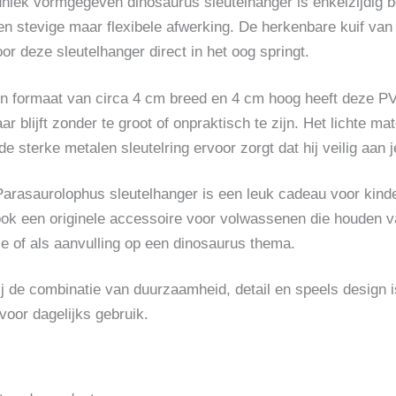
niek vormgegeven dinosaurus sleutelhanger is enkelzijdig
en stevige maar flexibele afwerking. De herkenbare kuif van
or deze sleutelhanger direct in het oog springt.
n formaat van circa 4 cm breed en 4 cm hoog heeft deze P
aar blijft zonder te groot of onpraktisch te zijn. Het lichte
 de sterke metalen sleutelring ervoor zorgt dat hij veilig aan j
arasaurolophus sleutelhanger is een leuk cadeau voor kind
ok een originele accessoire voor volwassenen die houden van
tie of als aanvulling op een dinosaurus thema.
j de combinatie van duurzaamheid, detail en speels design i
voor dagelijks gebruik.