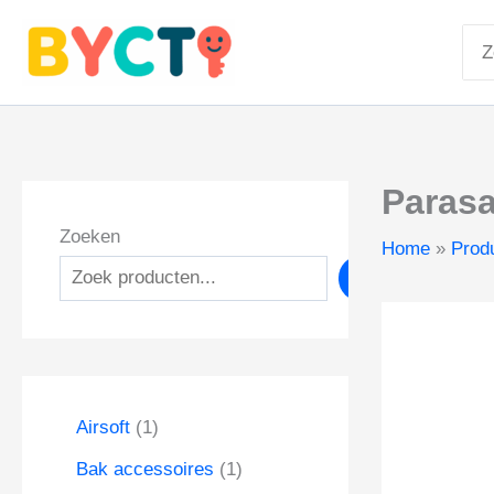
Ga
Zoe
naar
naa
de
inhoud
Parasa
Zoeken
Home
Prod
Zoeken
1
Airsoft
1
p
1
Bak accessoires
1
r