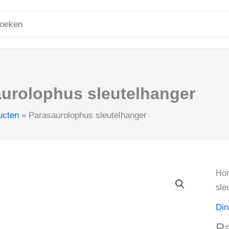
ken
r:
urolophus sleutelhanger
ucten
Parasaurolophus sleutelhanger
Ho
sle
Din
Pa