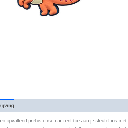
ijving
Beoordelingen (0)
en opvallend prehistorisch accent toe aan je sleutelbos met 