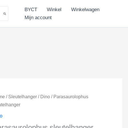
aantal
BYCT
Winkel
Winkelwagen
Mijn account
me
/
Sleutelhanger
/
Dino
/ Parasaurolophus
utelhanger
o
rasaurolophus sleutelhanger