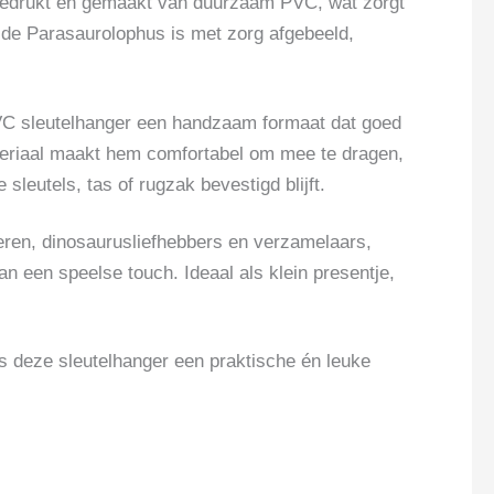
 bedrukt en gemaakt van duurzaam PVC, wat zorgt
 de Parasaurolophus is met zorg afgebeeld,
VC sleutelhanger een handzaam formaat dat goed
 materiaal maakt hem comfortabel om mee te dragen,
e sleutels, tas of rugzak bevestigd blijft.
eren, dinosaurusliefhebbers en verzamelaars,
 een speelse touch. Ideaal als klein presentje,
s deze sleutelhanger een praktische én leuke