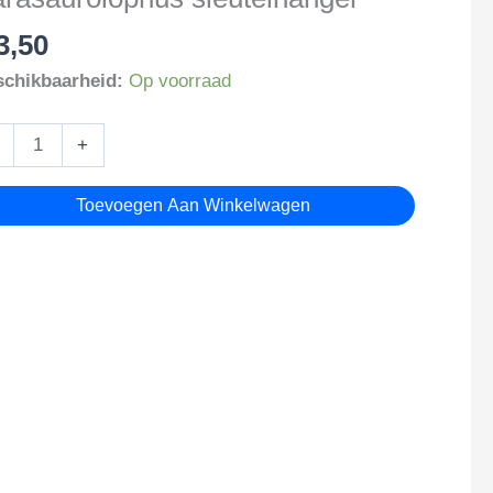
3,50
chikbaarheid:
Op voorraad
asaurolophus
+
utelhanger
tal
Toevoegen Aan Winkelwagen