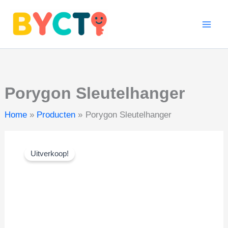
aantal
Ga
naar
de
inhoud
Porygon Sleutelhanger
Home
Producten
Porygon Sleutelhanger
Uitverkoop!