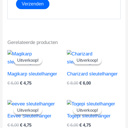
Gerelateerde producten
Uitverkoop!
Uitverkoop!
Uitverkoop!
Uitverkoop!
Magikarp sleutelhanger
Charizard sleutelhanger
Oorspronkelijke
Huidige
Oorspronkelijke
Huidige
€
6,00
€
4,75
€
8,00
€
6,00
prijs
prijs
prijs
prijs
was:
is:
was:
is:
€ 6,00.
€ 4,75.
€ 8,00.
€ 6,00.
Uitverkoop!
Uitverkoop!
Uitverkoop!
Uitverkoop!
Eevee Sleutelhanger
Togepi sleutelhanger
Oorspronkelijke
Huidige
Oorspronkelijke
Huidige
€
6,00
€
4,75
€
6,00
€
4,75