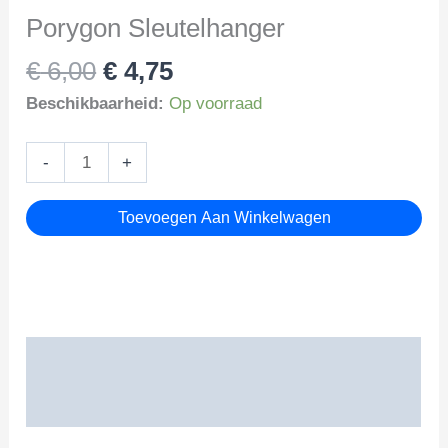
Porygon Sleutelhanger
Oorspronkelijke
Huidige
€
6,00
€
4,75
prijs
prijs
Beschikbaarheid:
Op voorraad
was:
is:
€ 6,00.
€ 4,75.
Porygon
-
+
Sleutelhanger
aantal
Toevoegen Aan Winkelwagen
Beschrijving
Beoordelingen (0)