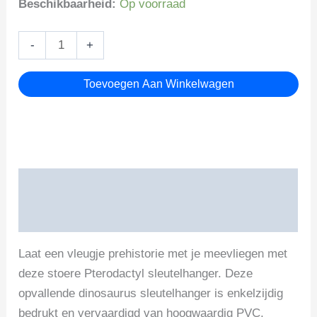
Beschikbaarheid:
Op voorraad
Pterodactyl
-
+
sleutelhanger
aantal
Toevoegen Aan Winkelwagen
Beschrijving
Beoordelingen (0)
Laat een vleugje prehistorie met je meevliegen met
deze stoere Pterodactyl sleutelhanger. Deze
opvallende dinosaurus sleutelhanger is enkelzijdig
bedrukt en vervaardigd van hoogwaardig PVC,