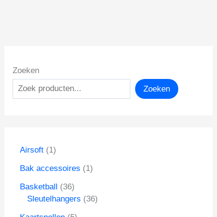
Zoeken
Zoeken
1
Airsoft
1
p
1
Bak accessoires
1
r
p
o
3
Basketball
36
r
d
6
3
Sleutelhangers
36
o
u
p
6
d
5