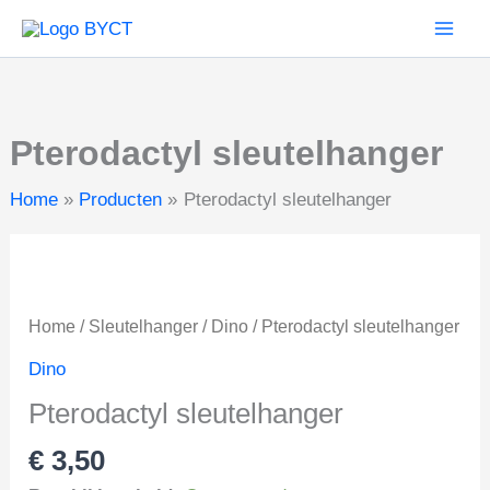
aantal
Ga
naar
de
inhoud
Pterodactyl sleutelhanger
Home
Producten
Pterodactyl sleutelhanger
Home
/
Sleutelhanger
/
Dino
/ Pterodactyl sleutelhanger
Dino
Pterodactyl sleutelhanger
€
3,50