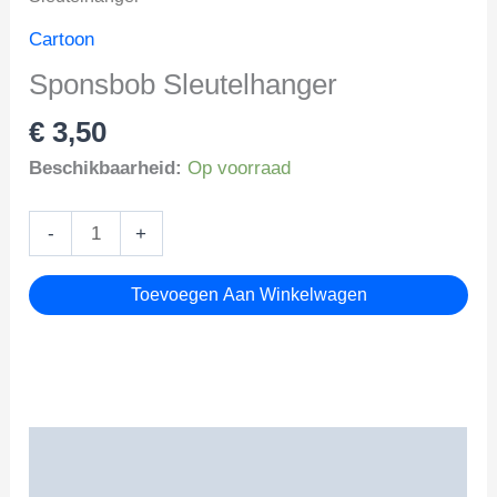
Cartoon
Sponsbob Sleutelhanger
€
3,50
Beschikbaarheid:
Op voorraad
Sponsbob
-
+
Sleutelhanger
aantal
Toevoegen Aan Winkelwagen
Beschrijving