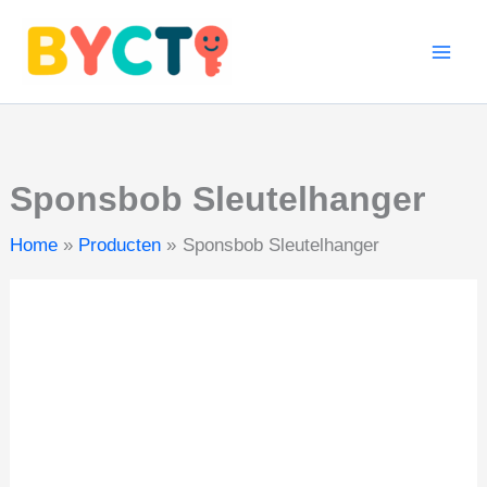
aantal
Ga
naar
de
inhoud
Sponsbob Sleutelhanger
Home
Producten
Sponsbob Sleutelhanger