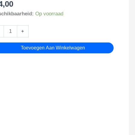
4,00
chikbaarheid:
Op voorraad
tbal
+
utelhanger
tal
Toevoegen Aan Winkelwagen