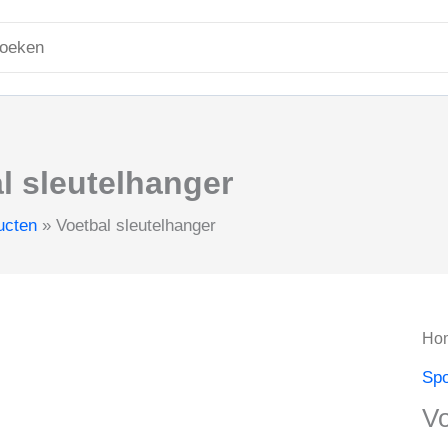
ken
r:
l sleutelhanger
ucten
Voetbal sleutelhanger
Ho
Spo
Vo