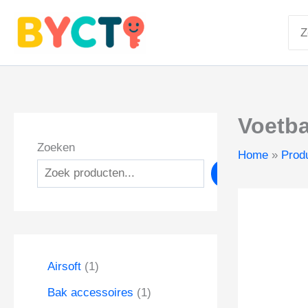
Ga
Zoe
naar
naa
de
inhoud
Voetba
Zoeken
Home
Prod
Zoeken
1
Airsoft
1
p
1
Bak accessoires
1
r