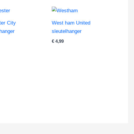
ter City
West ham United
lhanger
sleutelhanger
€
4,99