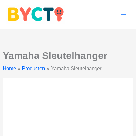
aantal
Ga
naar
de
inhoud
Yamaha Sleutelhanger
Home
Producten
Yamaha Sleutelhanger