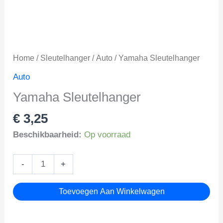
Home
/
Sleutelhanger
/
Auto
/ Yamaha Sleutelhanger
Auto
Yamaha Sleutelhanger
€
3,25
Beschikbaarheid:
Op voorraad
Yamaha
-
+
Sleutelhanger
aantal
Toevoegen Aan Winkelwagen