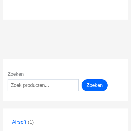
Zoeken
Zoeken
1
Airsoft
1
p