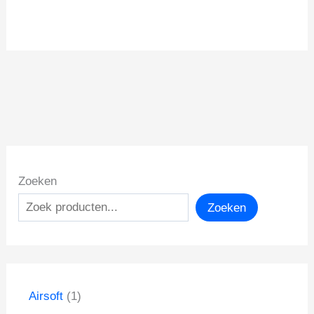
Zoeken
Zoeken
1
Airsoft
1
p