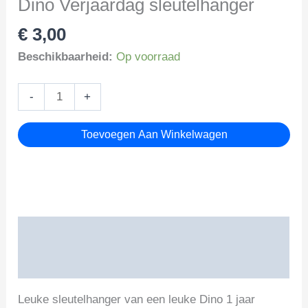
Dino Verjaardag sleutelhanger
€
3,00
Beschikbaarheid:
Op voorraad
Dino
-
+
Verjaardag
sleutelhanger
Toevoegen Aan Winkelwagen
aantal
Beschrijving
Beoordelingen (0)
Leuke sleutelhanger van een leuke Dino 1 jaar