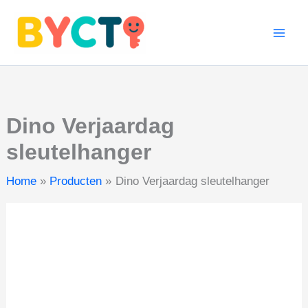
sleutelhanger
Ga
aantal
naar
de
inhoud
Dino Verjaardag
sleutelhanger
Home
Producten
Dino Verjaardag sleutelhanger