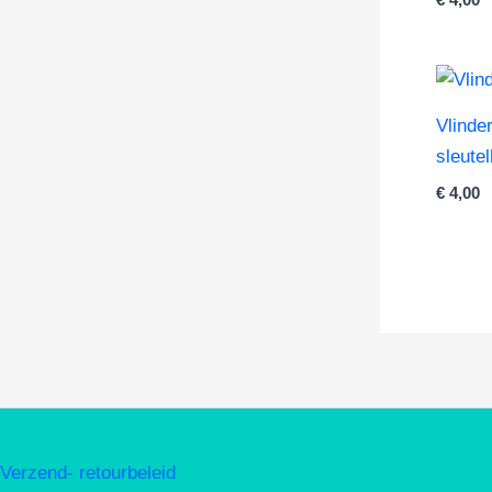
Vlinde
sleute
€
4,00
Verzend- retourbeleid