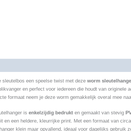
ijving
Beoordelingen (0)
e sleutelbos een speelse twist met deze
worm sleutelhange
blikvanger en perfect voor iedereen die houdt van originele 
te formaat neem je deze worm gemakkelijk overal mee naartoe
utelhanger is
enkelzijdig bedrukt
en gemaakt van stevig
PV
eit en een heldere, kleurrijke print. Met een formaat van circ
lhanger klein maar opvallend, ideaal voor dagelijks gebruik z