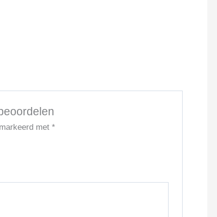
 beoordelen
gemarkeerd met
*