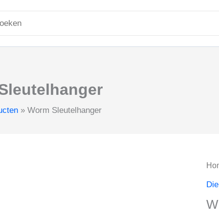
ken
r:
Sleutelhanger
ucten
Worm Sleutelhanger
Ho
Die
W