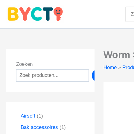
Ga
Zoe
naar
naa
de
inhoud
Worm 
Zoeken
Home
Prod
Zoeken
1
Airsoft
1
p
1
Bak accessoires
1
r