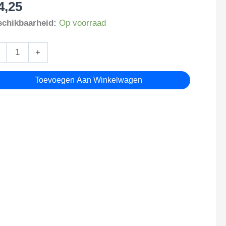
4,25
chikbaarheid:
Op voorraad
rm
+
utelhanger
tal
Toevoegen Aan Winkelwagen