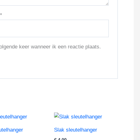
l
*
olgende keer wanneer ik een reactie plaats.
eutelhanger
Slak sleutelhanger
€
4,00