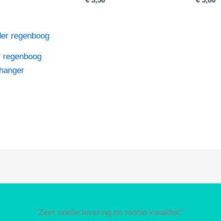
r regenboog
lhanger
‘Zeer snelle levering en mooie kwaliteit!’