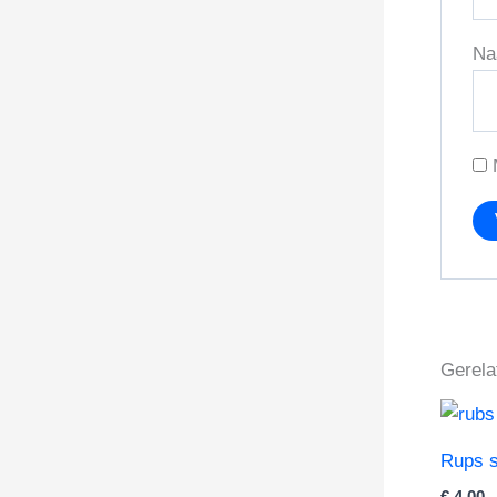
N
Gerela
Rups s
€
4,00