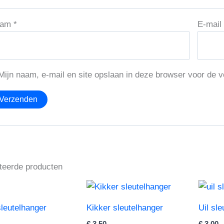
aam
*
E-mai
Mijn naam, e-mail en site opslaan in deze browser voor de v
teerde producten
leutelhanger
Kikker sleutelhanger
Uil sl
€
3,50
€
3,00